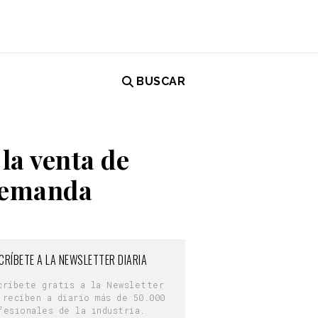
BUSCAR
la venta de
 demanda
CRÍBETE A LA NEWSLETTER DIARIA
críbete gratis a la Newsletter
 reciben a diario más de 50.000
fesionales de la industria.