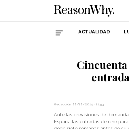
ACTUALIDAD
L
Cincuenta 
entrada
Redacción
22/12/2014 · 11:53
Ante las previsiones de demanda,
España las entradas de cine para 
decir, siete semanas antes de su 