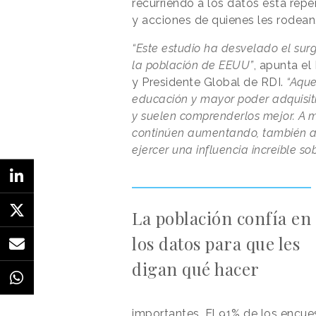
recurriendo a los datos está rep
y acciones de quienes les rodean
“Este estudio ha desvelado el su
la población de EEUU”
, apunta el
y Presidente Global de RDI.
“Aque
educación y mayor poder adquisiti
y suelen comprenderlos mejor. A m
continúen aumentando, también au
ejercer una influencia increíble so
La población confía en
los datos para que les
digan qué hacer
importantes. El 91% de los encu