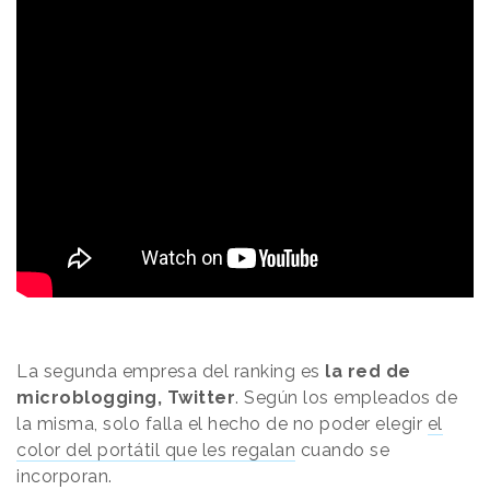
La segunda empresa del ranking es
la red de
microblogging, Twitter
. Según los empleados de
la misma, solo falla el hecho de no poder elegir
el
color del portátil que les regalan
cuando se
incorporan.