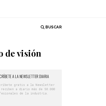
BUSCAR
 de visión
CRÍBETE A LA NEWSLETTER DIARIA
críbete gratis a la Newsletter
 reciben a diario más de 50.000
fesionales de la industria.