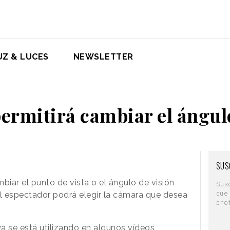
UZ & LUCES
NEWSLETTER
ermitirá cambiar el ángulo
SUS
iar el punto de vista o el ángulo de visión
Sus
que
 el espectador podrá elegir la cámara que desea
pro
a se está utilizando en algunos vídeos