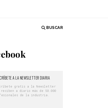
BUSCAR
cebook
CRÍBETE A LA NEWSLETTER DIARIA
críbete gratis a la Newsletter
 reciben a diario más de 50.000
fesionales de la industria.