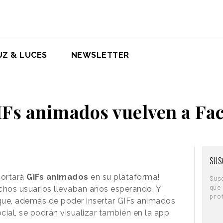
UZ & LUCES
NEWSLETTER
IFs animados vuelven a Fa
SUS
portará
GIFs animados
en su plataforma!
Sus
que
hos usuarios llevaban años esperando. Y
pro
ue, además de poder insertar GIFs animados
ocial, se podrán visualizar también en la app