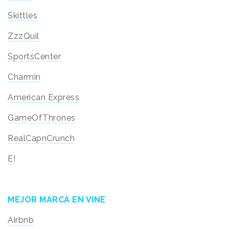
Skittles
ZzzQuil
SportsCenter
Charmin
American Express
GameOfThrones
RealCapnCrunch
E!
MEJOR MARCA EN VINE
Airbnb