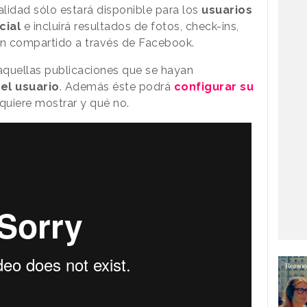
idad sólo estará disponible para los
usuarios
cial
e incluirá resultados de fotos, check-ins,
n compartido a través de Facebook.
 aquellas publicaciones que se hayan
el usuario
. Además éste podrá
configurar su
quiere mostrar y qué no.