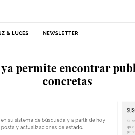
UZ & LUCES
NEWSLETTER
ya permite encontrar pub
concretas
SUS
en su sistema de búsqueda y a partir de hoy
Sus
que
 posts y actualizaciones de estado.
pro