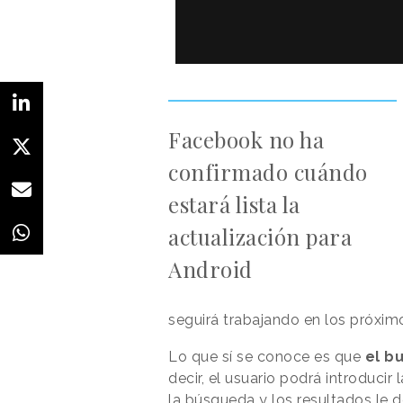
Facebook no ha
confirmado cuándo
estará lista la
actualización para
Android
seguirá trabajando en los próxi
Lo que sí se conoce es que
el b
decir, el usuario podrá introducir 
la búsqueda y los resultados le 