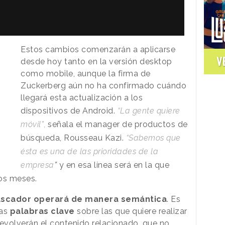
Estos cambios comenzarán a aplicarse
V
desde hoy tanto en la versión desktop
como mobile, aunque la firma de
Zuckerberg aún no ha confirmado cuándo
llegará esta actualización a los
dispositivos de Android.
“La gente quiere
móvil”
,
señala el manager de productos de
búsqueda, Rousseau Kazi.
“Sabemos que
ésta es una de las prioridades de la
empresa
”
y en esa línea será en la que
mos meses.
uscador operará de manera semántica
. Es
las
palabras clave
sobre las que quiere realizar
devolverán el contenido relacionado, que no