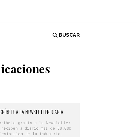
BUSCAR
licaciones
CRÍBETE A LA NEWSLETTER DIARIA
críbete gratis a la Newsletter
 reciben a diario más de 50.000
fesionales de la industria.