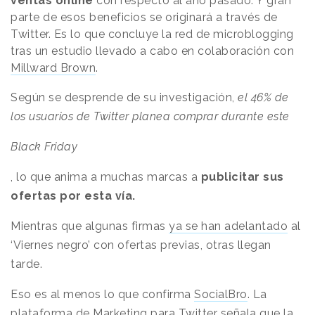
ventas online
con respecto al año pasado. Y gran
parte de esos beneficios se originará a través de
Twitter. Es lo que concluye la red de microblogging
tras un estudio llevado a cabo en colaboración con
Millward Brown
.
Según se desprende de su investigación,
el 46% de
los usuarios de Twitter planea comprar durante este
Black Friday
, lo que anima a muchas marcas a
publicitar sus
ofertas por esta vía.
Mientras que algunas firmas
ya se han adelantado
al
‘Viernes negro’ con ofertas previas
, otras llegan
tarde.
Eso es al menos lo que confirma
SocialBro
.
La
plataforma de Marketing para Twitter señala que la