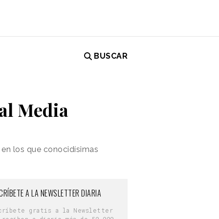
BUSCAR
ial Media
 en los que conocidísimas
CRÍBETE A LA NEWSLETTER DIARIA
críbete gratis a la Newsletter
 reciben a diario más de 50.000