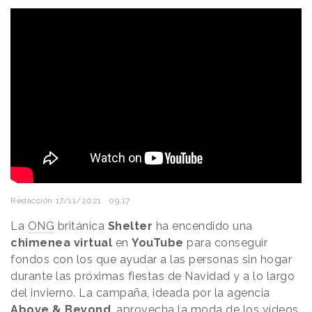
Redacción
17/11/2021 · 09:17
La
ONG
británica
Shelter
ha encendido una
chimenea virtual
en
YouTube
para conseguir
fondos con los que ayudar a las personas sin hogar
durante las próximas fiestas de Navidad y a lo largo
del invierno. La campaña, ideada por la agencia
Above & Beyond
, aprovecha la moda de los vídeos