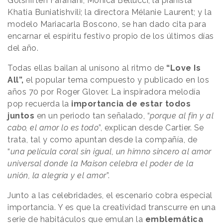
Golshifteh Farahani, Monica Bellucci; la pianista
Khatia Buniatishvili; la directora Mélanie Laurent; y la
modelo Mariacarla Boscono, se han dado cita para
encarnar el espíritu festivo propio de los últimos días
del año.
Todas ellas bailan al unísono al ritmo de
“Love Is
All”,
el popular tema compuesto y publicado en los
años 70 por Roger Glover. La inspiradora melodía
pop recuerda la
importancia de estar todos
juntos
en un periodo tan señalado, “
porque al fin y al
cabo, el amor lo es todo
”, explican desde Cartier. Se
trata, tal y como apuntan desde la compañía, de
“
una película coral sin igual, un himno sincero al amor
universal donde la Maison celebra el poder de la
unión, la alegría y el amor
”.
Junto a las celebridades, el escenario cobra especial
importancia. Y es que la creatividad transcurre en una
serie de habitáculos que emulan la
emblemática