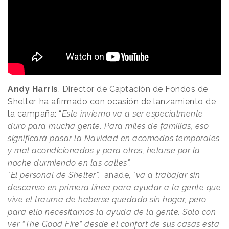
Andy Harris
, Director de Captación de Fondos de
Shelter, ha afirmado con ocasión de lanzamiento de
la campaña: “
Este invierno va a ser especialmente
duro para mucha gente. Para miles de familias, eso
significará pasar la Navidad en acomodos temporales
y mal acondicionados y para otros, helarse por la
noche durmiendo en las calles".
"El personal de Shelter",
añade,
"va a trabajar sin
descanso en primera línea para ayudar a la gente que
vive el trauma de haberse quedado sin hogar, pero
para ello necesitamos la ayuda de la gente. Solo con
ver “The Good Fire” desde el confort de sus casas esta