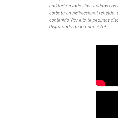
calidad en todos los sentidos con
corbata omnidireccional rebelde, e
contenido.
Por ello te pedimos dis
disfrutando de la entrevista!