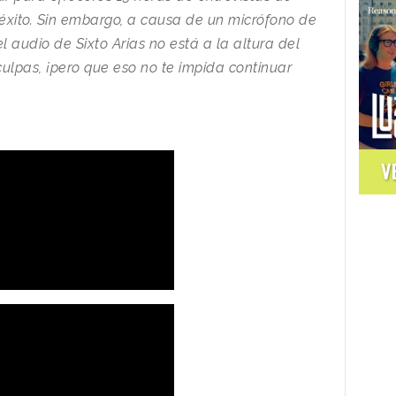
 éxito. Sin embargo, a causa de un micrófono de
l audio de Sixto A
rias no está a la altura del
culpas, ¡pero que eso no te impida continuar
V