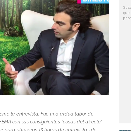
Sus
que
pro
omo la entrevista.
Fue una ardua labor de
EMA con sus consiguientes “cosas del directo”
ar para ofreceros 15 horas de entrevistas de