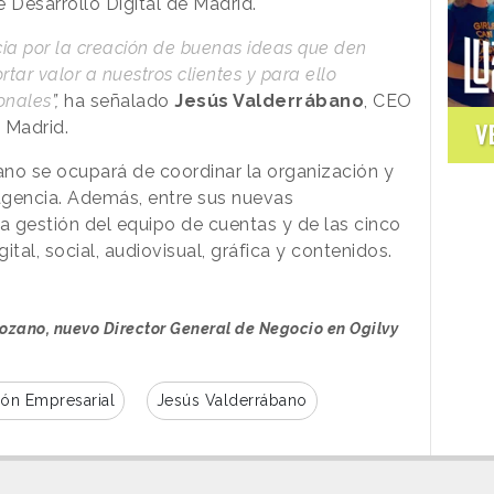
 Desarrollo Digital de Madrid.
ia por la creación de buenas ideas que den
ar valor a nuestros clientes y para ello
onales
”,
ha señalado
Jesús Valderrábano
, CEO
 Madrid.
V
o se ocupará de coordinar la organización y
 agencia. Además, entre sus nuevas
a gestión del equipo de cuentas y de las cinco
tal, social, audiovisual, gráfica y contenidos.
zano, nuevo Director General de Negocio en Ogilvy
ión Empresarial
Jesús Valderrábano