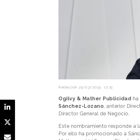
Redacción
25/03/2015 · 12:51
Ogilvy & Mather Publicidad
ha 
Sánchez-Lozano
, anterior Dir
Director General de Negocio.
Este nombramiento responde a la 
Por ello ha promocionado a Sánc