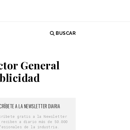
BUSCAR
ctor General
blicidad
CRÍBETE A LA NEWSLETTER DIARIA
críbete gratis a la Newsletter
 reciben a diario más de 50.000
fesionales de la industria.