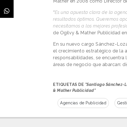
Mather en 2008 como Director de
“
Es una apuesta clara de la agenc
resultados óptimos. Queremos aport
necesitamos a los mejores profesi
de Ogilvy & Mather Publicidad en
En su nuevo cargo Sánchez-Lozan
el crecimiento estratégico de la
responsabilidades, se encuentra l
áreas de negocio que abarcan: digi
ETIQUETAS DE
"Santiago Sánchez-Lo
& Mather Publicidad"
Agencias de Publicidad
Gest