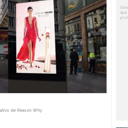
Sus
que
pro
rmativo de Reason Why: