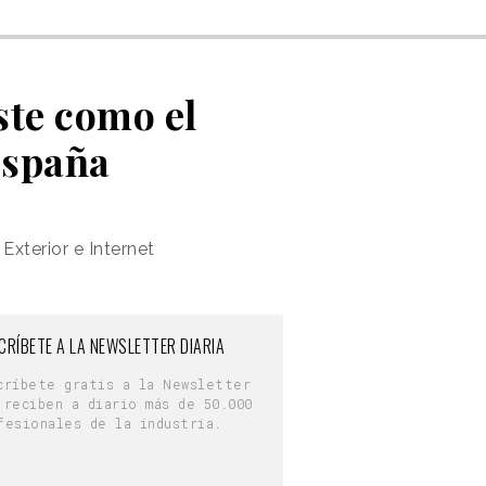
ste como el
España
xterior e Internet
CRÍBETE A LA NEWSLETTER DIARIA
críbete gratis a la Newsletter
 reciben a diario más de 50.000
fesionales de la industria.