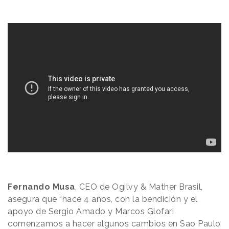
Fernando Musa
, CEO de Ogilvy & Mather Brasil,
asegura que “hace 4 años, con la bendición y el
apoyo de Sergio Amado y Marcos Glofari
comenzamos a hacer algunos cambios en Sao Paulo