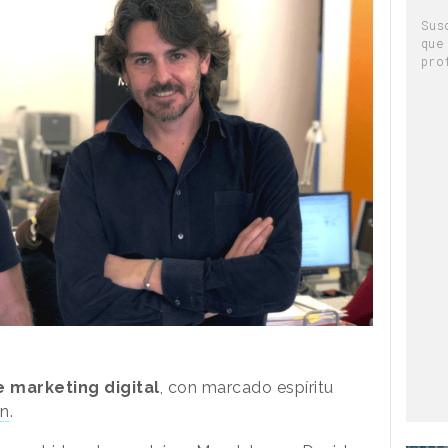
Sus
que
pro
 marketing digital
, con marcado espíritu
on
.