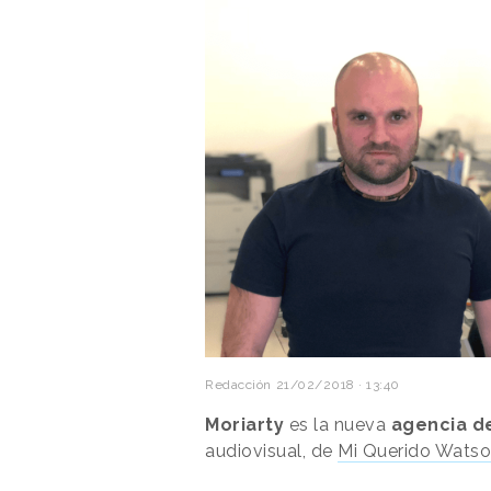
Redacción
21/02/2018 · 13:40
Moriarty
es la nueva
agencia de
audiovisual, de
Mi Querido Wats