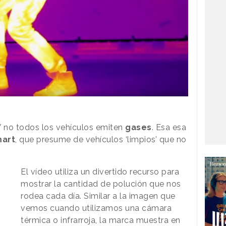
Y no todos los vehículos emiten
gases
. Esa esa
mart
, que presume de vehículos ‘limpios’ que no
El vídeo utiliza un divertido recurso para
mostrar la cantidad de polución que nos
rodea cada día. Similar a la imagen que
vemos cuando utilizamos una cámara
térmica o infrarroja, la marca muestra en