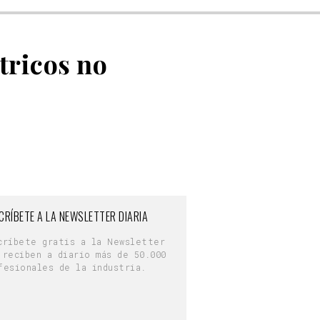
ctricos no
CRÍBETE A LA NEWSLETTER DIARIA
críbete gratis a la Newsletter
 reciben a diario más de 50.000
fesionales de la industria.