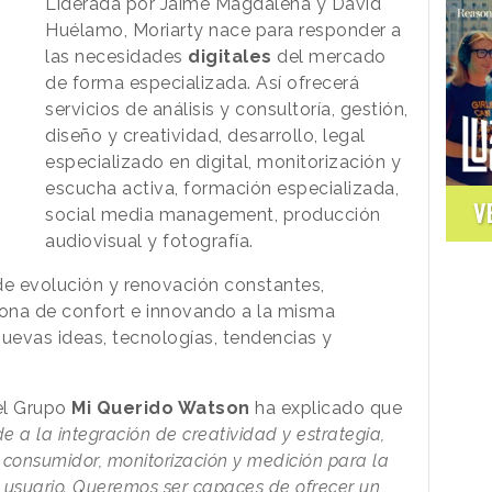
Liderada por Jaime Magdalena y David
Huélamo, Moriarty nace para responder a
las necesidades
digitales
del mercado
de forma especializada. Así ofrecerá
servicios de análisis y consultoría, gestión,
diseño y creatividad, desarrollo, legal
especializado en digital, monitorización y
escucha activa, formación especializada,
V
social media management, producción
audiovisual y fotografía.
de evolución y renovación constantes,
zona de confort e innovando a la misma
nuevas ideas, tecnologías, tendencias y
el Grupo
Mi Querido Watson
ha explicado que
e a la integración de creatividad y estrategia,
consumidor, monitorización y medición para la
l usuario. Queremos ser capaces de ofrecer un