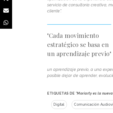
servicio de consultoría creativa, 
cliente”.
"Cada movimiento
estratégico se basa en
un aprendizaje previo"
un aprendizaje previo, a una exper
posible dejar de aprender, evoluci
ETIQUETAS DE
"Moriarty es la nuev
Digital
Comunicación Audiovi