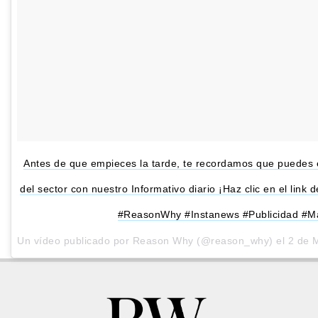
Antes de que empieces la tarde, te recordamos que puedes 
del sector con nuestro Informativo diario ¡Haz clic en el lin
#ReasonWhy #Instanews #Publicidad #Ma
Un vídeo publicado por Reason Why (@reason_why) el
2 de 