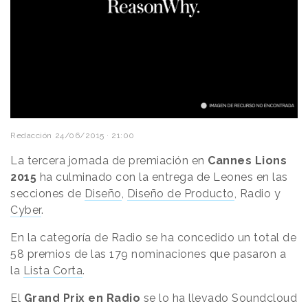
Redacción
24/06/2015 · 21:00
La tercera jornada de premiación en
Cannes Lions
2015
ha culminado con la entrega de Leones en las
secciones de
Diseño
,
Diseño de Producto
, Radio y
Cyber
.
En la categoría de Radio se ha concedido un total de
58 premios de las 179 nominaciones que pasaron a
la
Lista Corta
.
El
Grand Prix en Radio
se lo ha llevado Soundcloud