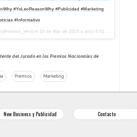
asonWhy #YoLeoReasonWhy #Publicidad #Marketing
oticias #Informativo
 (@reason_why) el
10 de Mar de 2016 a la(s) 8:51 PST
idente del Jurado en los Premios Nacionales de
ña
Premios
Marketing
New Business y Publicidad
Contacto