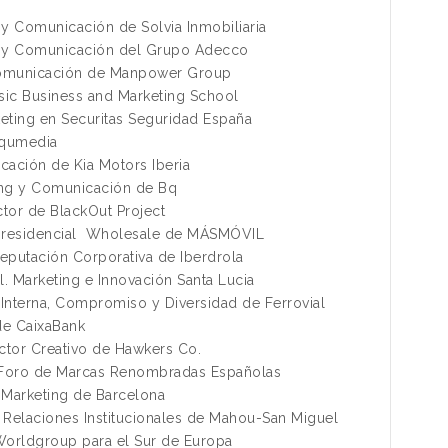
g y Comunicación de Solvia Inmobiliaria
ng y Comunicación del Grupo Adecco
 Comunicación de Manpower Group
Esic Business and Marketing School
eting en Securitas Seguridad España
Equmedia
cación de Kia Motors Iberia
ting y Comunicación de Bq
ctor de BlackOut Project
ea residencial Wholesale de MÁSMÓVIL
eputación Corporativa de Iberdrola
l. Marketing e Innovación Santa Lucia
 Interna, Compromiso y Diversidad de Ferrovial
de CaixaBank
ctor Creativo de Hawkers Co.
ng Foro de Marcas Renombradas Españolas
e Marketing de Barcelona
e Relaciones Institucionales de Mahou-San Miguel
Worldgroup para el Sur de Europa