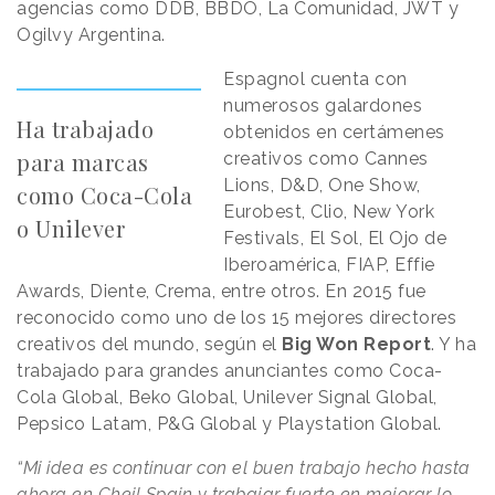
agencias como DDB, BBDO, La Comunidad, JWT y
Ogilvy Argentina.
Espagnol cuenta con
numerosos galardones
Ha trabajado
obtenidos en certámenes
para marcas
creativos como Cannes
Lions, D&D, One Show,
como Coca-Cola
Eurobest, Clio, New York
o Unilever
Festivals, El Sol, El Ojo de
Iberoamérica, FIAP, Effie
Awards, Diente, Crema, entre otros. En 2015 fue
reconocido como uno de los 15 mejores directores
creativos del mundo, según el
Big Won Report
. Y ha
trabajado para grandes anunciantes como Coca-
Cola Global, Beko Global, Unilever Signal Global,
Pepsico Latam, P&G Global y Playstation Global.
“Mi idea es continuar con el buen trabajo hecho hasta
ahora en Cheil Spain y trabajar fuerte en mejorar lo