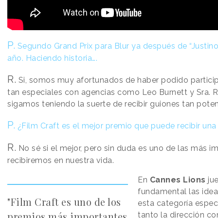
P.
Segundo Grand Prix para Blur ya después de “Justin
año. Haciendo historia….
R.
Si, somos muy afortunados de haber podido partic
tan especiales con agencias como Leo Burnett y Sra. 
sigamos teniendo la suerte de recibir guiones tan poten
P.
¿Film Craft es el mejor premio que puede recibir un
R.
No sé si el mejor, pero sin duda es uno de las más i
recibiremos en nuestra vida.
En
Cannes Lions
ju
fundamental las idea
"Film Craft es uno de los
esta categoría espec
premios más importantes
tanto la dirección c