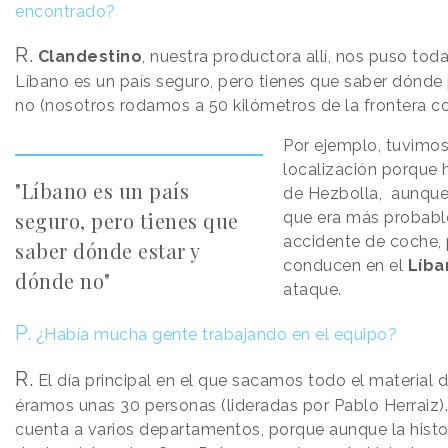
encontrado?
R.
Clandestino
, nuestra productora allí, nos puso toda
Líbano es un país seguro, pero tienes que saber dónde
no (nosotros rodamos a 50 kilómetros de la frontera con
Por ejemplo, tuvimo
localización porque 
"Líbano es un país
de Hezbolla, aunque
seguro, pero tienes que
que era más probabl
accidente de coche, 
saber dónde estar y
conducen en el
Líba
dónde no"
ataque.
P.
¿Había mucha gente trabajando en el equipo?
R.
El día principal en el que sacamos todo el material d
éramos unas 30 personas (lideradas por Pablo Herraiz)
cuenta a varios departamentos, porque aunque la histor