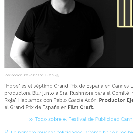
Redacción
20/06/2018 · 20:43
"Hope" es el séptimo Grand Prix de España en Cannes L
productora Blur junto a Sra. Rushmore para el Comité I
Roja". Hablamos con Pablo García Acón,
Productor Ej
el Grand Prix de España en
Film Craft
.
>> Todo sobre el Festival de Publicidad Can
P.
Lo primero muchas felicidades. ¿Cómo habéis recibid