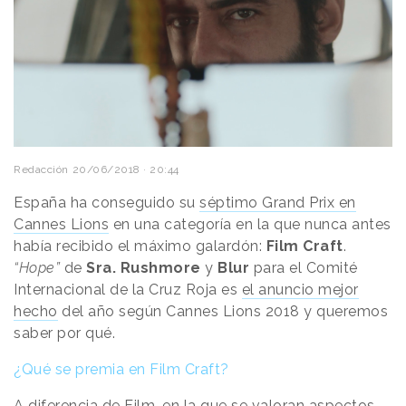
Redacción
20/06/2018 · 20:44
España ha conseguido su
séptimo Grand Prix en
Cannes Lions
en una categoría en la que nunca antes
había recibido el máximo galardón:
Film Craft
.
“Hope”
de
Sra. Rushmore
y
Blur
para el Comité
Internacional de la Cruz Roja es
el anuncio mejor
hecho
del año según Cannes Lions 2018 y queremos
saber por qué.
¿Qué se premia en Film Craft?
A diferencia de Film, en la que se valoran aspectos