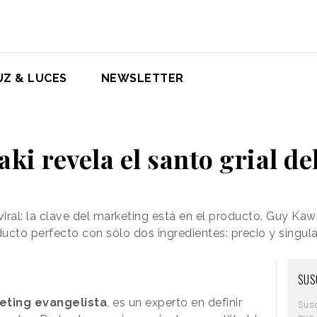
UZ & LUCES
NEWSLETTER
i revela el santo grial d
viral: la clave del marketing está en el producto. Guy Ka
ucto perfecto con sólo dos ingredientes: precio y singula
SUS
eting evangelista
, es un experto en definir
Sus
que