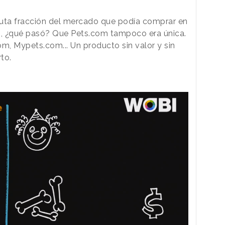
inuta fracción del mercado que podía comprar en
o, ¿qué pasó? Que Pets.com tampoco era única.
, Mypets.com... Un producto sin valor y sin
to.