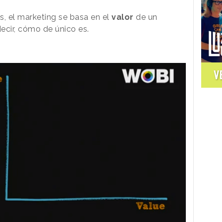
s, el marketing se basa en el
valor
de un
decir, cómo de único es.
V