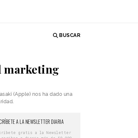
BUSCAR
el marketing
wasaki (Apple) nos ha dado una
ridad.
CRÍBETE A LA NEWSLETTER DIARIA
críbete gratis a la Newsletter
 reciben a diario más de 50.000