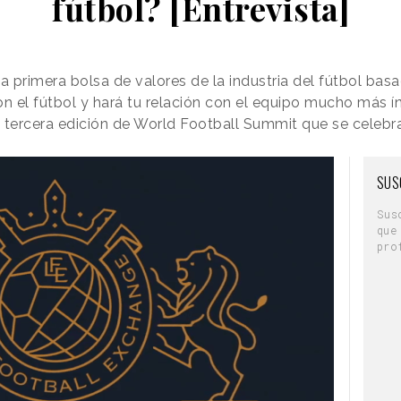
fútbol? [Entrevista]
 primera bolsa de valores de la industria del fútbol bas
on el fútbol y hará tu relación con el equipo mucho más í
 tercera edición de World Football Summit que se celebr
SUS
Sus
que
pro