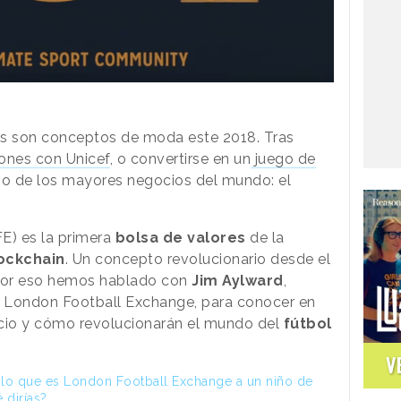
s son conceptos de moda este 2018. Tras
ones con Unicef
, o convertirse en un
juego de
no de los mayores negocios del mundo: el
E) es la primera
bolsa de valores
de la
ockchain
. Un concepto revolucionario desde el
 Por eso hemos hablado con
Jim Aylward
,
 London Football Exchange, para conocer en
cio y cómo revolucionarán el mundo del
fútbol
V
r lo que es London Football Exchange a un niño de
 dirías?