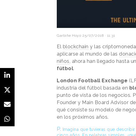
Garbiñe Hoyo
25/07/2018 · 11:31
El
blockchain
y las criptomoneda
aplicarse al mundo de las
donaci
niños
, ahora han llegado hasta u
fútbol
.
London Football Exchange
(LF
industria del fútbol basada en
bl
punto de vista de los negocios.
Founder y Main Board Advisor de
qué consiste su modelo de nego
en los próximos años.
P.
Imagina que tuvieras que describi
cinco años. En palabras simples, ¿qué