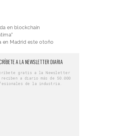
ada en blockchain
ntima”
a en Madrid este otoño
CRÍBETE A LA NEWSLETTER DIARIA
críbete gratis a la Newsletter
 reciben a diario más de 50.000
fesionales de la industria.