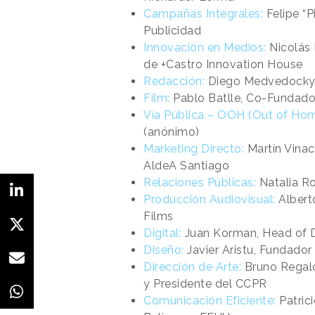
Campañas Integrales:
Felipe “P
Publicidad
Innovación en Medios:
Nicolás 
de +Castro Innovation House
Redacción:
Diego Medvedocky,
Film:
Pablo Batlle, Co-Fundado
Vía Pública – OOH (Out of Hom
(anónimo)
Marketing Directo:
Martín Vinac
AldeA Santiago
Relaciones Públicas:
Natalia Ro
Producción Audiovisual:
Alberto
Films
Digital:
Juan Korman, Head of D
Diseño:
Javier Aristu, Fundador
Dirección de Arte:
Bruno Regalo
y Presidente del CCPR
Comunicación Eficiente:
Patrici