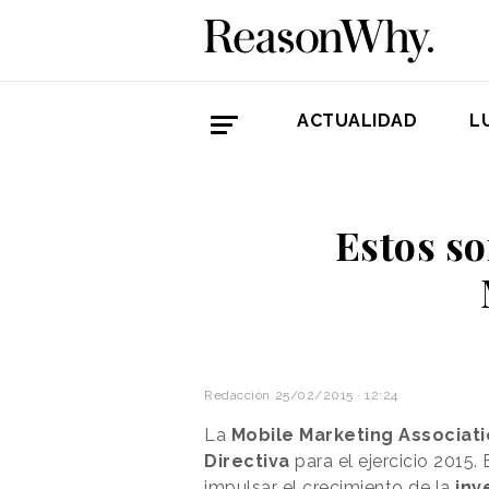
ACTUALIDAD
L
Estos so
Redacción
25/02/2015 · 12:24
La
Mobile Marketing Associati
Directiva
para el ejercicio 2015.
impulsar el crecimiento de la
inv