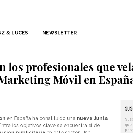
UZ & LUCES
NEWSLETTER
n los profesionales que vel
Marketing Móvil en Españ
SUS
on
en España ha constituido una
nueva Junta
Sus
que
 Entre los objetivos clave se encuentra el de
pro
ersión publicitaria
en este sector. Una