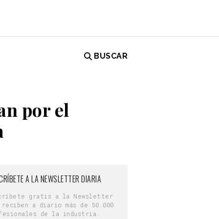
BUSCAR
an por el
a
CRÍBETE A LA NEWSLETTER DIARIA
críbete gratis a la Newsletter
 reciben a diario más de 50.000
fesionales de la industria.