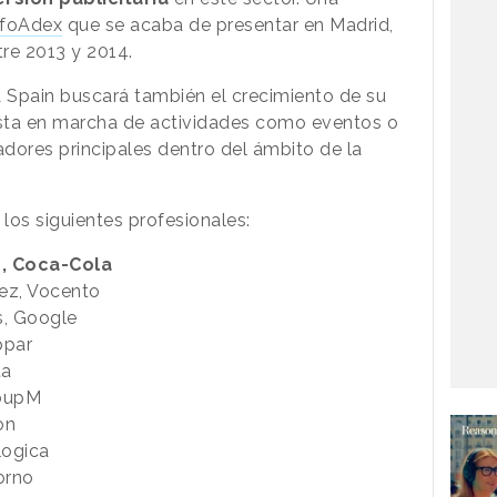
nfoAdex
que se acaba de presentar en Madrid,
tre 2013 y 2014.
 Spain buscará también el crecimiento de su
uesta en marcha de actividades como eventos o
dores principales dentro del ámbito de la
los siguientes profesionales:
s, Coca-Cola
dez, Vocento
s, Google
ppar
ta
roupM
on
logica
orno