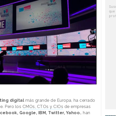
Sus
que
pro
ing digital
más grande de Europa, ha cerrado
e. Pero los
CMOs, CTOs y CIOs
de empresas
cebook, Google, IBM, Twitter, Yahoo
… han