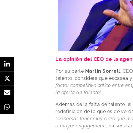
La opinión del CEO de la age
Por su parte
Martin Sorrell
, CEO
talento, considera que escasea y
factor competitivo crítico entre e
la oferta de talento”.
Además de la falta de talento, el
redefinición de lo que es de ver
“Debemos tener muy claro que may
a mayor engagement”
, ha señalad