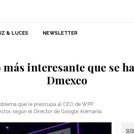
UZ & LUCES
NEWSLETTER
o más interesante que se h
Dmexco
problema que le preocupa al CEO de WPP
ector, según el Director de Google Alemania
SUS