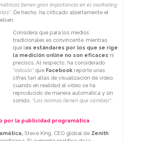
 métricas tienen gran importancia en el marketing
rlas”
. De hecho, ha criticado abiertamente el
elsen.
Considera que para los medios
tradicionales es convincente, mientras
que l
os estándares por los que se rige
la medición online no son eficaces
ni
precisos. Al respecto, ha considerado
“ridículo”
que
Facebook
reporte unas
cifras tan altas de visualización de vídeo,
cuando en realidad el vídeo se ha
reproducido de manera automática y sin
sonido.
“Las normas tienen que cambiar”
,
 por la publicidad programática
amática,
Steve King, CEO global de
Zenith
eneficiosa. El aumento prolífico de la