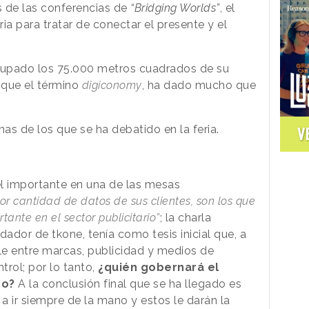
s de las conferencias de
“Bridging Worlds”
, el
ia para tratar de conectar el presente y el
upado los 75.000 metros cuadrados de su
 que el término
digiconomy
, ha dado mucho que
mas de los que se ha debatido en la feria.
V
l importante en una de las mesas
r cantidad de datos de sus clientes, son los que
nte en el sector publicitario”
; la charla
or de tkone, tenía como tesis inicial que, a
ble entre marcas, publicidad y medios de
rol; por lo tanto,
¿quién gobernará el
ro?
A la conclusión final que se ha llegado es
 a ir siempre de la mano y estos le darán la