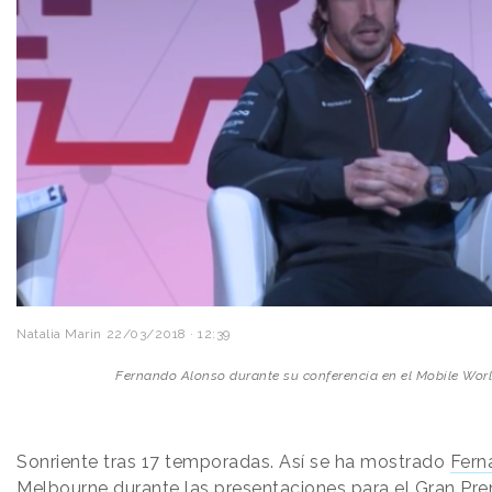
Natalia Marin
22/03/2018 · 12:39
Fernando Alonso durante su conferencia en el Mobile Wor
Sonriente tras 17 temporadas. Así se ha mostrado
Fern
Melbourne durante las presentaciones para el Gran Pre