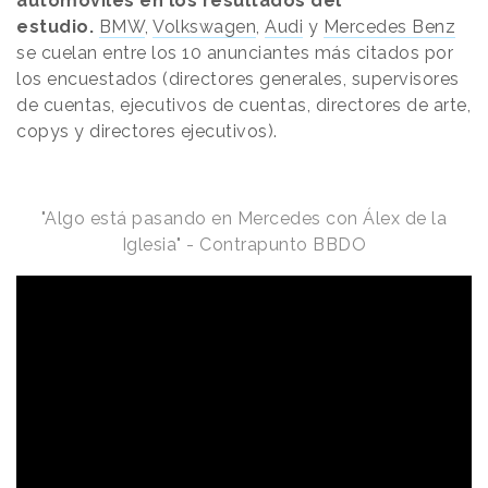
automóviles en los resultados del
estudio.
BMW
,
Volkswagen
,
Audi
y
Mercedes Benz
se cuelan entre los 10 anunciantes más citados por
los encuestados (directores generales, supervisores
de cuentas, ejecutivos de cuentas, directores de arte,
copys y directores ejecutivos).
"Algo está pasando en Mercedes con Álex de la
Iglesia" - Contrapunto BBDO