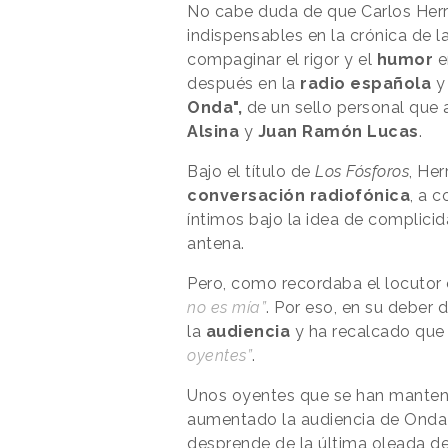
No cabe duda de que Carlos Herr
indispensables en la crónica de l
compaginar el rigor y el
humor
e
después en la
radio española
y
Onda",
de un sello personal que 
Alsina
y
Juan Ramón Lucas
.
Bajo el título de
Los Fósforos
, Her
conversación radiofónica
, a 
íntimos bajo la idea de complicid
antena.
Pero, como recordaba el locutor
no es mía”
. Por eso, en su deber 
la
audiencia
y ha recalcado qu
oyentes”
.
Unos oyentes que se han manteni
aumentado la audiencia de Onda 
desprende de la última oleada de