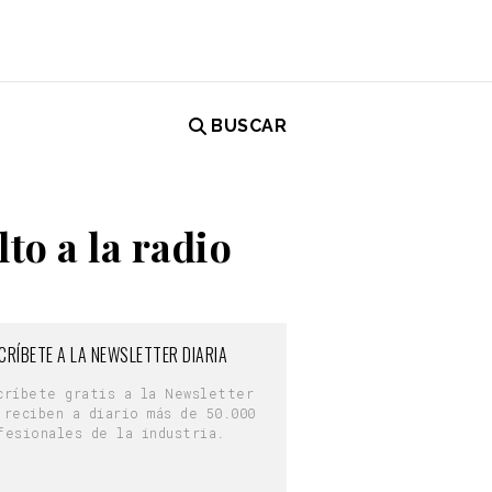
BUSCAR
to a la radio
CRÍBETE A LA NEWSLETTER DIARIA
críbete gratis a la Newsletter
 reciben a diario más de 50.000
fesionales de la industria.