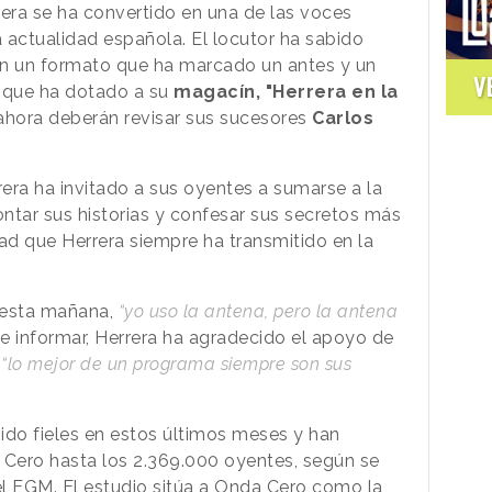
era se ha convertido en una de las voces
a actualidad española. El locutor ha sabido
n un formato que ha marcado un antes y un
V
 que ha dotado a su
magacín, "Herrera en la
ahora deberán revisar sus sucesores
Carlos
rera ha invitado a sus oyentes a sumarse a la
contar sus historias y confesar sus secretos más
ad que Herrera siempre ha transmitido en la
 esta mañana,
“yo uso la antena, pero la antena
de informar, Herrera ha agradecido el apoyo de
e
“lo mejor de un programa siempre son sus
do fieles en estos últimos meses y han
Cero hasta los 2.369.000 oyentes, según se
l EGM. El estudio sitúa a Onda Cero como la