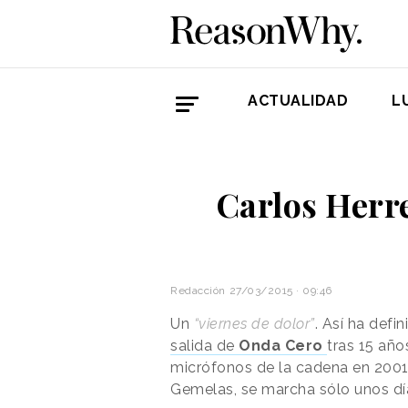
ACTUALIDAD
L
Carlos Herre
Redacción
27/03/2015 · 09:46
Un
“viernes de dolor”
. Así ha defi
salida de
Onda Cero
tras 15 año
micrófonos de la cadena en 2001
Gemelas, se marcha sólo unos dí