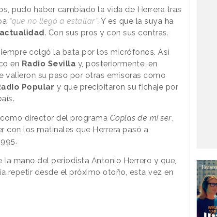
os, pudo haber cambiado la vida de Herrera tras
mba
“que no llegó a estallar”
. Y es que la suya ha
actualidad
. Con sus pros y con sus contras.
siempre colgó la bata por los micrófonos. Así
eco en
Radio Sevilla
y, posteriormente, en
 le valieron su paso por otras emisoras como
adio Popular
y que precipitaron su fichaje por
aís.
 como director del programa
Coplas de mi ser
,
r con los matinales que Herrera pasó a
1995.
e la mano del periodista Antonio Herrero y que,
ía repetir desde el próximo otoño, esta vez en