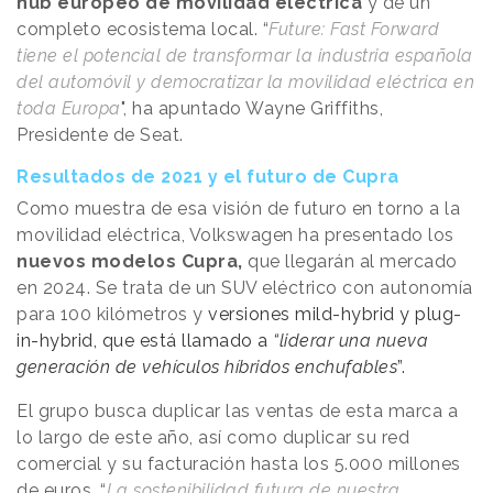
hub europeo de movilidad eléctrica
y de un
completo ecosistema local. “
Future: Fast Forward
tiene el potencial de transformar la industria española
del automóvil y democratizar la movilidad eléctrica en
toda Europa
", ha apuntado Wayne Griffiths,
Presidente de Seat.
Resultados de 2021 y el futuro de Cupra
Como muestra de esa visión de futuro en torno a la
movilidad eléctrica, Volkswagen ha presentado los
nuevos modelos Cupra,
que llegarán al mercado
en 2024. Se trata de un SUV eléctrico con autonomía
para 100 kilómetros y
versiones mild-hybrid y plug-
in-hybrid, que está llamado a
“liderar una nueva
generación de vehículos híbridos enchufables
”.
El grupo busca duplicar las ventas de esta marca a
lo largo de este año, así como duplicar su red
comercial y su facturación hasta los 5.000 millones
de euros. “
La sostenibilidad futura de nuestra