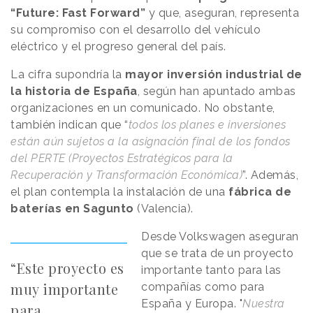
“Future: Fast Forward”
y que, aseguran, representa
su compromiso con el desarrollo del vehículo
eléctrico y el progreso general del país.
La cifra supondría la
mayor inversión industrial de
la historia de España
, según han apuntado ambas
organizaciones en un comunicado. No obstante,
también indican que “
todos los planes e inversiones
están aún sujetos a la asignación final de los fondos
del PERTE (Proyectos Estratégicos para la
Recuperación y Transformación Económica)
”. Además,
el plan contempla la instalación de una
fábrica de
baterías en Sagunto
(Valencia).
Desde Volkswagen aseguran
que se trata de un proyecto
“Este proyecto es
importante tanto para las
muy importante
compañías como para
España y Europa. "
Nuestra
para