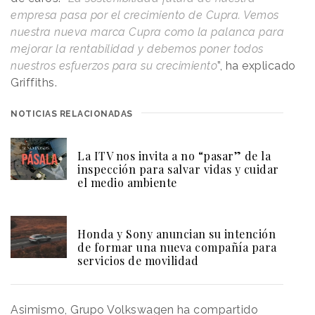
empresa pasa por el crecimiento de Cupra. Vemos
nuestra nueva marca Cupra como la palanca para
mejorar la rentabilidad y debemos poner todos
nuestros esfuerzos para su crecimiento
”, ha explicado
Griffiths.
NOTICIAS RELACIONADAS
La ITV nos invita a no “pasar” de la
inspección para salvar vidas y cuidar
el medio ambiente
Honda y Sony anuncian su intención
de formar una nueva compañía para
servicios de movilidad
Asimismo, Grupo Volkswagen ha compartido