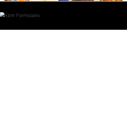
Redacción
23/03/2022 · 11:15
La expresividad y los gestos del muy famoso
tiktoker italiano de origen senegalés
Khaby Lame
son los protagonistas de la campaña publicitaria
para el lanzamiento de
Nitro Pepsi,
la nueva bebida
de cola con nitrógeno que
la compañía de refrescos
dio a conocer el pasado mes de febrero.
Lame es una de las estrellas
mundiales de
TikTok
, donde
Lame se ha
cuenta con más de 135
hecho famoso
millones de seguidores, a los
que ha atraído con vídeos en
con vídeos
los que escenifica sus
mudos en los que
reacciones silenciosas a
escenifica
otros contenidos publicados
reacciones
en redes sociales.