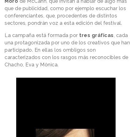
Moro
de McCann, que invitan a hablar de algo más
que de publicidad, como por ejemplo escuchar los
conferenciantes, que, procedentes de distintos
sectores, pondrán voz a esta edición del festival.
La campaña está formada por
tres gráficas
, cada
una protagonizada por uno de los creativos que han
participado. En ellas los ombligos son
caracterizados con los rasgos más reconocibles de
Chacho, Eva y Mónica.