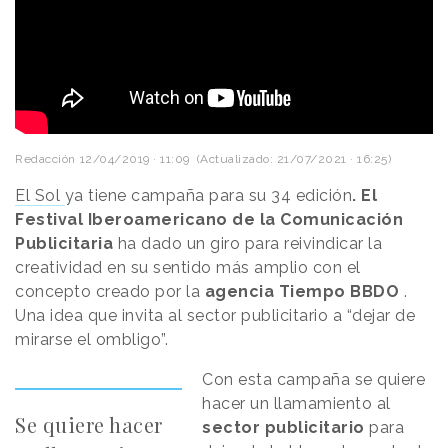
Redacción
12/04/2019 · 11:09
(Actualizado: 21/07/2021 · 16:25)
El Sol
ya tiene campaña para su 34 edición
. El
Festival Iberoamericano de la Comunicación
Publicitaria
ha dado un giro para reivindicar la
creatividad en su sentido más amplio con el
concepto creado por la
agencia Tiempo BBDO
.
Una idea que invita al sector publicitario a “dejar de
mirarse el ombligo”.
Con esta campaña se quiere
hacer un llamamiento al
Se quiere hacer
sector publicitario
para