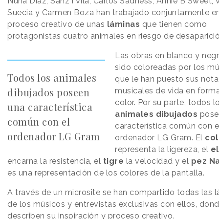
Nuria Díaz, Sanz i Vila, Carlos Sadness, Annie B Sweet, 
Suecia y Carmen Boza han trabajado conjuntamente en
proceso creativo de unas
láminas
que tienen como
protagonistas cuatro animales en riesgo de desaparició
Las obras en blanco y neg
sido coloreadas por los m
Todos los animales
que le han puesto sus nota
dibujados poseen
musicales de vida en form
color. Por su parte, todos l
una característica
animales dibujados
pose
común con el
característica común con e
ordenador LG Gram
ordenador LG Gram. El
col
representa la ligereza, el
e
encarna la resistencia, el
tigre
la velocidad y el
pez N
es una representación de los colores de la pantalla.
A través de un microsite se han compartido todas las 
de los músicos y entrevistas exclusivas con ellos, don
describen su inspiración y proceso creativo.