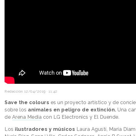
Redacción
12/04/2019 · 11:42
Save the colours
es un proyecto artístico y de conci
sobre los
animales en peligro de extinción.
Una ca
de
Arena Media
con LG Electronics y El Duende.
Los
ilustradores y músicos
Laura Agustí, María Diam