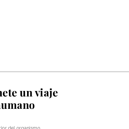
ete un viaje
 humano
rior del organismo