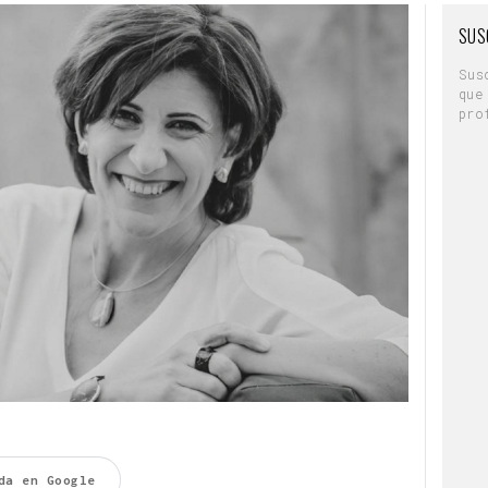
SUS
Sus
que
pro
da en Google