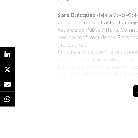
Sara Blázquez
dejará
Coca-Col
compañía, donde hasta ahora eje
del área de Public Affairs, Comm
podido confirmar desde
Reason
.
profesional.
En lo relativo al perfil que coger
comunicación corporativa de Co
fuentes del equipo de comunicac
han realizado comentarios al re
ampliaremos esta información.
Sara Blázquez se
incorporó a Coca-
Cola en octubre de