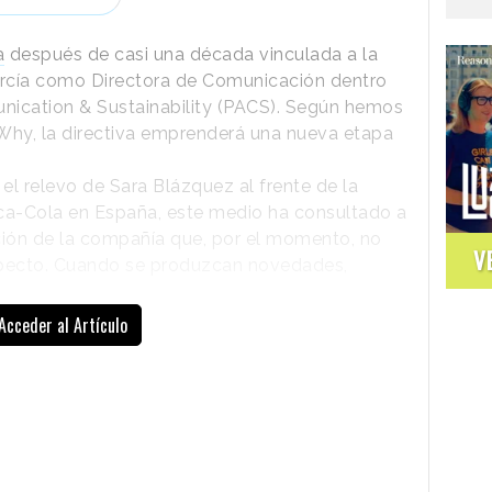
a
después de casi una década vinculada a la
rcía como Directora de Comunicación dentro
unication & Sustainability (PACS). Según hemos
Why
, la directiva emprenderá una nueva etapa
á el relevo de Sara Blázquez al frente de la
ca-Cola en España, este medio ha consultado a
ión de la compañía que, por el momento, no
V
specto. Cuando se produzcan novedades,
Acceder al Artículo
Blázquez se incorporó a Coca-Cola Iberia
en octubre de 2017 como Directora de
Relaciones con los Medios y
Comunicación Corporativa, tanto externa
como interna. Su llegada se produjo en un
momento especialmente relevante para