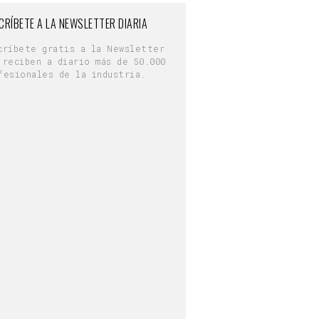
CRÍBETE A LA NEWSLETTER DIARIA
críbete gratis a la Newsletter
 reciben a diario más de 50.000
fesionales de la industria.