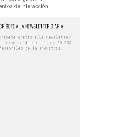
entos de interacción
CRÍBETE A LA NEWSLETTER DIARIA
críbete gratis a la Newsletter
 reciben a diario más de 50.000
fesionales de la industria.