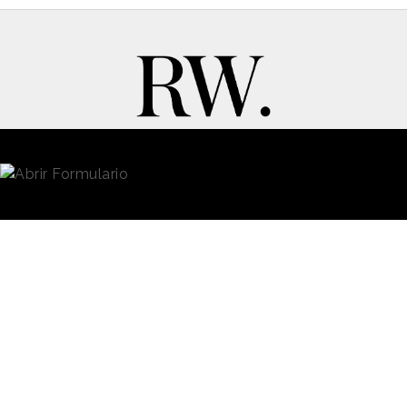
New Business y Publicidad
Contacto
© 2026 Reason Why
Dirección:
Calle Antonio Pirala 29. Madrid, 28017
Teléfono:
91 8057172