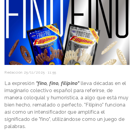
Redacción
25/11/2025 · 11:55
La expresión
"fino, fino, filipino"
lleva décadas en el
imaginario colectivo español para referirse, de
manera coloquial y humorística, a algo que está muy
bien hecho, rematado o perfecto. "Filipino" funciona
así como un intensificador que amplifica el
significado de "fino", utilizándose como un juego de
palabras.