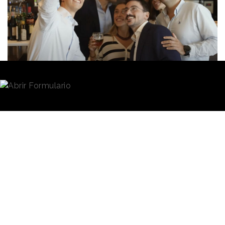
Redacción
24/01/2025 · 10:35
(Actualizado: 27/01/2025 · 14:04)
20 años de trayectoria profesional condensados en
15 minutos. Eso es lo que ha tratado de hacer la
consultora
KPMG
con
“Historias de un viaje”
, un
documental que recoge las experiencias y vivencias
de nueve profesionales y que busca trasladar las
oportunidades de desarrollo
y crecimiento que
ofrece la compañía.
“
Filmar una trayectoria completa hubiera requerido
más de dos décadas pero, gracias a los testimonios de
nueve protagonistas, conocemos las múltiples