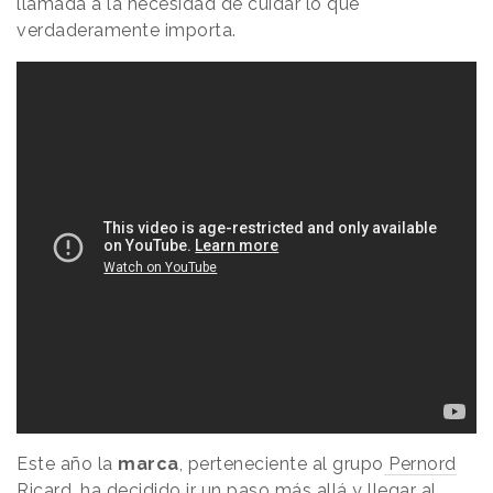
llamada a la necesidad de cuidar lo que
verdaderamente importa.
Este año la
marca
, perteneciente al grupo
Pernord
Ricard
, ha decidido ir un paso más allá y llegar al