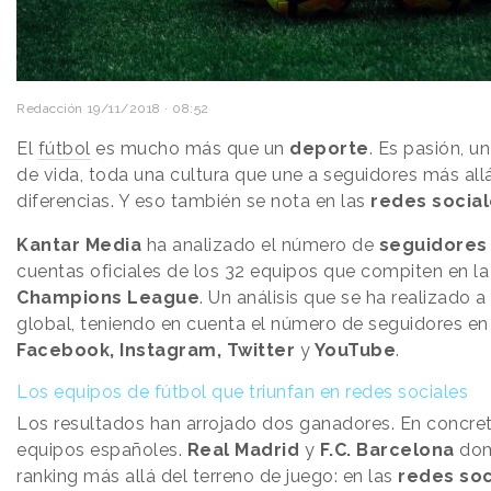
Redacción
19/11/2018 · 08:52
El
fútbol
es mucho más que un
deporte
. Es pasión, un
de vida, toda una cultura que une a seguidores más all
diferencias. Y eso también se nota en las
redes socia
Kantar Media
ha analizado el número de
seguidores
cuentas oficiales de los 32 equipos que compiten en l
Champions League
. Un análisis que se ha realizado a 
global, teniendo en cuenta el número de seguidores en
Facebook, Instagram, Twitter
y
YouTube
.
Los equipos de fútbol que triunfan en redes sociales
Los resultados han arrojado dos ganadores. En concre
equipos españoles.
Real Madrid
y
F.C. Barcelona
dom
ranking más allá del terreno de juego: en las
redes soc