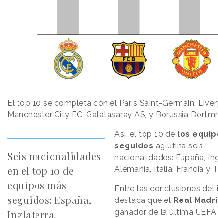
El top 10 se completa con el París Saint-Germain, Live
Manchester City FC, Galatasaray AS, y Borussia Dortm
Así, el top 10 de
los equi
seguidos
aglutina seis
Seis nacionalidades
nacionalidades: España, Ing
en el top 10 de
Alemania, Italia, Francia y T
equipos más
Entre las conclusiones del
seguidos: España,
destaca que el
Real Madr
ganador de la última UEFA
Inglaterra,