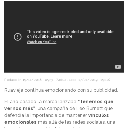
Redacción
19/11/2018 · 09:51
(Actualizado: 17/01/2019 · 19:10)
Ruavieja continúa emocionando con su publicidad,
El año pasado la marca lanzaba
“Tenemos que
vernos más”
, una campaña de Leo Burnett que
defendía la importancia de mantener
vínculos
emocionales
más allá de las redes sociales, una