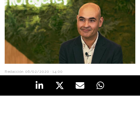
Redacción
06/02/2020 · 14:00
Abelardo Ibáñez ha sido recientemente
nombrado
CEO de Zenith España
. Este experto en
data
,
tecnología
e
Inteligencia Artificial
aplicados al
marketing y la comunicación se plantea varios retos
al frente de “The ROI agency”.
Entre ellos, incidir en la
“obsesión sobre el retorno de
Ibáñez defiende