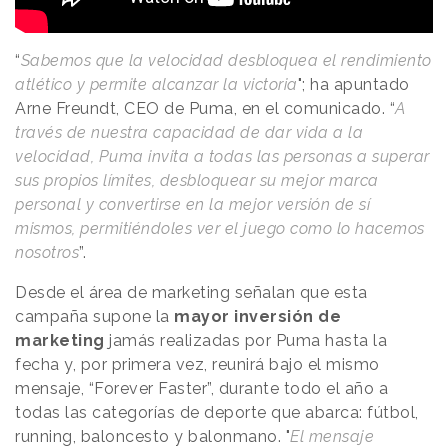
“
Sabemos que la velocidad desbloquea el rendimiento
atlético y permite alcanzar la victoria
"; ha apuntado
Arne Freundt, CEO de Puma, en el comunicado. “
A
través de nuestra capacidad de dar vida a la
velocidad, Puma invita a todas las personas a superar
sus propios límites, desbloquear su mejor marca
personal y convertirse en la mejor versión de sí
mismos, permitiéndoles ver el juego como lo hacemos
nosotros
”.
Desde el área de marketing señalan que esta
campaña supone la
mayor inversión de
marketing
jamás realizadas por Puma hasta la
fecha y, por primera vez, reunirá bajo el mismo
mensaje, “Forever Faster”, durante todo el año a
todas las categorías de deporte que abarca: fútbol,
running, baloncesto y balonmano. "
El mensaje