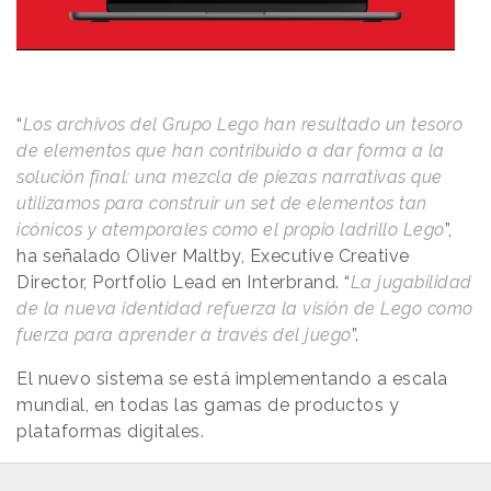
“
Los archivos del Grupo Lego han resultado un tesoro
de elementos que han contribuido a dar forma a la
solución final: una mezcla de piezas narrativas que
utilizamos para construir un set de elementos tan
icónicos y atemporales como el propio ladrillo Lego
”,
ha señalado Oliver Maltby, Executive Creative
Director, Portfolio Lead en Interbrand. “
La jugabilidad
de la nueva identidad refuerza la visión de Lego como
fuerza para aprender a través del juego
”.
El nuevo sistema se está implementando a escala
mundial, en todas las gamas de productos y
plataformas digitales.