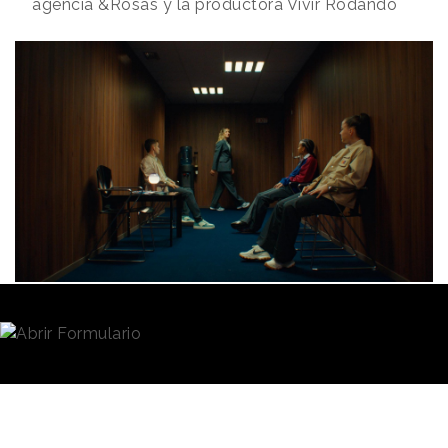
agencia &Rosàs y la productora Vivir Rodando
Redacción
10/12/2024 · 12:08
La vinculación de
Cupra
al
FC Barcelona
ha sido
uno de los pilares en la construcción de la marca
automovilística. Y lo sigue siendo, tal y como
demuestra la campaña lanzada en el marco del
125
aniversario del club
, con la que la marca celebra