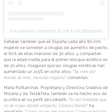
Una publicación compartida de teta & teta (@tetayteta)
Señalan también que en España cada año 80.000
mujeres se someten a cirugías de aumento de pecho,
el 60% de ellas menores de 30 años, y comparten
que la edad media para el primer retoque estético es
de 20 años. Aseguran que las cirugías estéticas han
aumentado un 215% en ocho años. “
Se mire por
donde se mire, menudo negocio
”, comentan.
María Rufilanchas, Propietaria y Directora Creativa de
Molaría y de Teta&Teta, también se ha hecho eco de
la crítica en su perfil de LinkedIn. “
Es tan inefable que
no sé ni por dónde empezar, Clínicas Dorsia
”, ha
apuntado. “
Como mujer, me repugna. Como publicista,