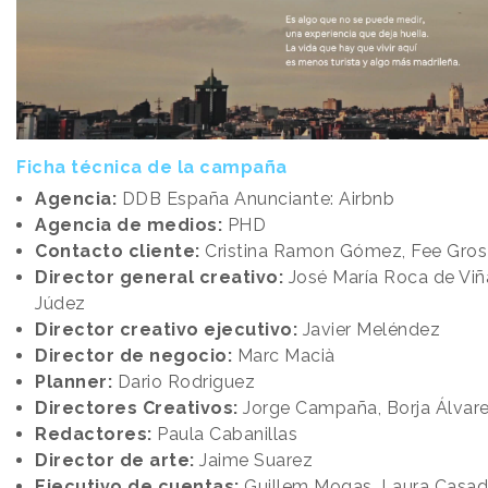
Ficha técnica de la campaña
Agencia:
DDB España Anunciante: Airbnb
Agencia de medios:
PHD
Contacto cliente:
Cristina Ramon Gómez, Fee Gros
Director general creativo:
José María Roca de Viña
Júdez
Director creativo ejecutivo:
Javier Meléndez
Director de negocio:
Marc Macià
Planner:
Dario Rodriguez
Directores Creativos:
Jorge Campaña, Borja Álvar
Redactores:
Paula Cabanillas
Director de arte:
Jaime Suarez
Ejecutivo de cuentas:
Guillem Mogas, Laura Casa