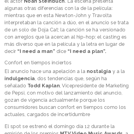
el actor
Noah Steinbuch
. La escena presenta
algunas otras diferencias con la de la película:
mientras que en esta Newton-John y Travolta
interpretaban la canción a dúo, en el anuncio se trata
de un solo de Doja Cat; la canción se ha versionado
con arreglos que la acercan al hip-hop; el casting es
más diverso que en la película y la letra en lugar de
decir
“I need a man”
dice
“I need a plan”.
Confort en tiempos inciertos
El anuncio hace una apelación a la
nostalgia
y a la
indulgencia
, dos tendencias que, según ha
señalado
Todd Kaplan
, Vicepresidente de Marketing
de Pepsi, con motivo del lanzamiento del anuncio,
gozan de vigencia actualmente porque los
consumidores buscan confort en tiempos como los
actuales, cargados de incertidumbre
El spot se estrenó el domingo día 12 durante la
emisión de los premios
MTV Video Music Awards
, a