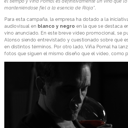
el tiempo y Viña Pomal es definitivamente un vino que lo
manteniéndose fiel a la esencia de Rioja”
.
Para esta campaña, la empresa ha dotado a la iniciativ
audiovisual en
blanco y negro
en la que se destaca en
vino anunciado. En este breve vídeo promocional, se p
Alonso siendo entrevistado y cuestionado sobre qué es
en distintos términos. Por otro lado, Viña Pomal ha lan
fotos que siguen el mismo diseño que el vídeo, como 