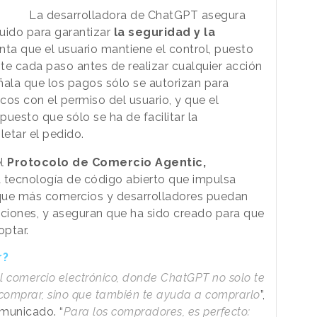
La desarrolladora de ChatGPT asegura
uido para garantizar
la seguridad y la
nta que el usuario mantiene el control, puesto
te cada paso antes de realizar cualquier acción
ñala que los pagos sólo se autorizan para
cos con el permiso del usuario, y que el
uesto que sólo se ha de facilitar la
letar el pedido.
l
Protocolo de Comercio Agentic,
la tecnología de código abierto que impulsa
 que más comercios y desarrolladores puedan
aciones, y aseguran que ha sido creado para que
optar.
r?
el comercio electrónico, donde ChatGPT no solo te
 comprar, sino que también te ayuda a comprarlo
”,
municado. “
Para los compradores, es perfecto: