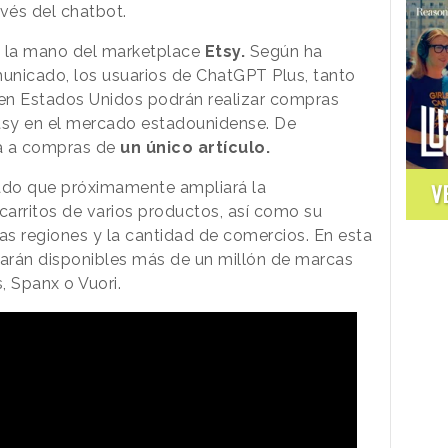
avés del chatbot.
e la mano del marketplace
Etsy.
Según ha
unicado, los usuarios de ChatGPT Plus, tanto
 en Estados Unidos podrán realizar compras
tsy en el mercado estadounidense. De
da a compras de
un único artículo.
ado que próximamente ampliará la
V
 carritos de varios productos, así como su
las regiones y la cantidad de comercios. En esta
tarán disponibles más de un millón de marcas
, Spanx o Vuori.