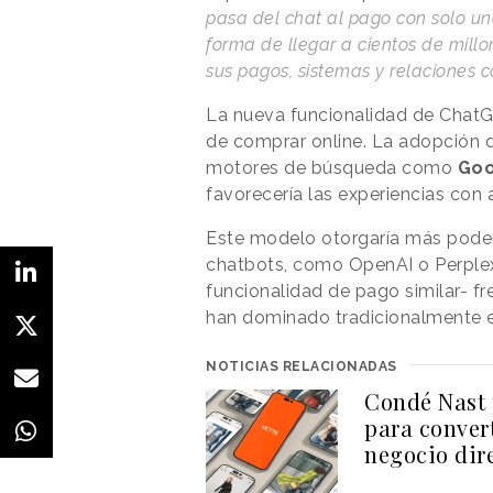
pasa del chat al pago con solo un
forma de llegar a cientos de mill
sus pagos, sistemas y relaciones c
La nueva funcionalidad de ChatG
de comprar online. La adopción de
motores de búsqueda como
Goo
favorecería las experiencias con
Este modelo otorgaría más poder
chatbots, como OpenAI o Perplex
funcionalidad de pago similar- fr
han dominado tradicionalmente e
NOTICIAS RELACIONADAS
Condé Nast p
para convert
negocio dir