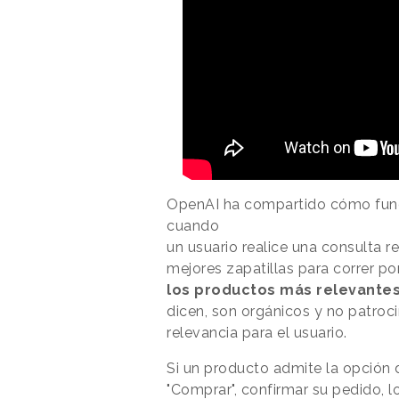
OpenAI ha compartido cómo func
cuando
un usuario realice una consulta 
mejores zapatillas para correr 
los productos más relevantes
dicen, son orgánicos y no patroc
relevancia para el usuario.
Si un producto admite la opción 
"Comprar", confirmar su pedido, l