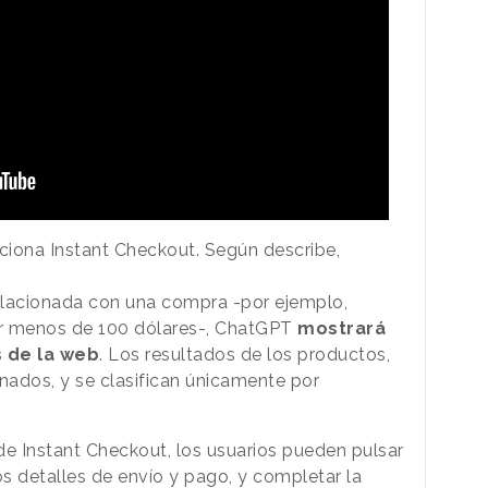
iona Instant Checkout. Según describe,
relacionada con una compra -por ejemplo,
por menos de 100 dólares-, ChatGPT
mostrará
 de la web
. Los resultados de los productos,
inados, y se clasifican únicamente por
de Instant Checkout, los usuarios pueden pulsar
os detalles de envío y pago, y completar la