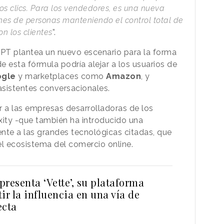
os clics. Para los vendedores, es una nueva
ones de personas manteniendo el control total de
on los clientes
”.
PT plantea un nuevo escenario para la forma
 esta fórmula podría alejar a los usuarios de
gle
y marketplaces como
Amazon
, y
 asistentes conversacionales.
 a las empresas desarrolladoras de los
ity -que también ha introducido una
ente a las grandes tecnológicas citadas, que
l ecosistema del comercio online.
resenta ‘Vette’, su plataforma
ir la influencia en una vía de
ecta