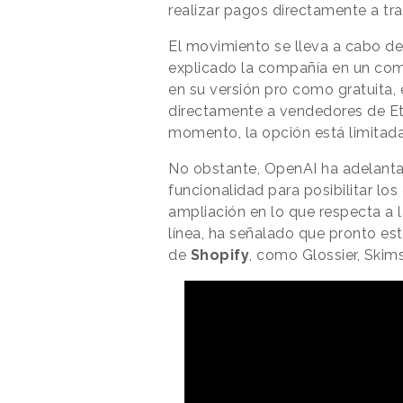
realizar pagos directamente a tr
El movimiento se lleva a cabo d
explicado la compañía en un com
en su versión pro como gratuita,
directamente a vendedores de E
momento, la opción está limita
No obstante, OpenAI ha adelant
funcionalidad para posibilitar los
ampliación en lo que respecta a 
línea, ha señalado que pronto es
de
Shopify
, como Glossier, Skims