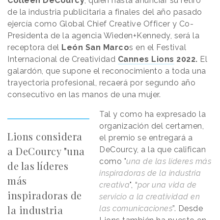
Colleen DeCourcy
, quien hasta anunciar su retiro
de la industria publicitaria a finales del año pasado
ejercía como Global Chief Creative Officer y Co-
Presidenta de la agencia Wieden+Kennedy, será la
receptora del
León San Marco
s en el Festival
Internacional de Creatividad
Cannes Lions
2022.
El
galardón, que supone el reconocimiento a toda una
trayectoria profesional, recaerá por segundo año
consecutivo en las manos de una mujer.
Tal y como ha expresado la
organización del certamen,
Lions considera
el premio se entregará a
a DeCourcy "una
DeCourcy, a la que califican
como "
una de las líderes más
de las líderes
inspiradoras de la industria
más
creativa
", “
por una vida de
inspiradoras de
servicio a la creatividad en
la industria
las comunicaciones
”. Desde