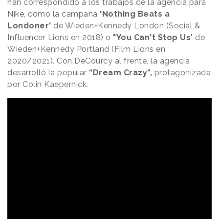
han correspondido a los trabajos de la agencia para
Nike, como la campaña
'Nothing Beats a
Londoner'
de Wieden+Kennedy London (Social &
Influencer Lions en 2018) o
"You Can't Stop Us
" de
Wieden+Kennedy Portland (Film Lions en
2020/2021). Con DeCourcy al frente, la agencia
desarrolló la popular
“Dream Crazy”,
protagonizada
por Colin Kaepernick.