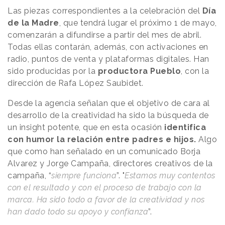
Las piezas correspondientes a la celebración del
Día
de la Madre
, que tendrá lugar el próximo 1 de mayo,
comenzarán a difundirse a partir del mes de abril.
Todas ellas contarán, además, con activaciones en
radio, puntos de venta y plataformas digitales. Han
sido producidas por la
productora Pueblo
, con la
dirección de Rafa López Saubidet.
Desde la agencia señalan que el objetivo de cara al
desarrollo de la creatividad ha sido la búsqueda de
un insight potente, que en esta ocasión
identifica
con humor la relación entre padres e hijos.
Algo
que como han señalado en un comunicado Borja
Alvarez y Jorge Campaña, directores creativos de la
campaña, “
siempre funciona
”. "
Estamos muy contentos
con el resultado y con el proceso de trabajo con la
marca. Ha sido todo a favor de la creatividad y nos
han dado todo su apoyo y confianza
”.