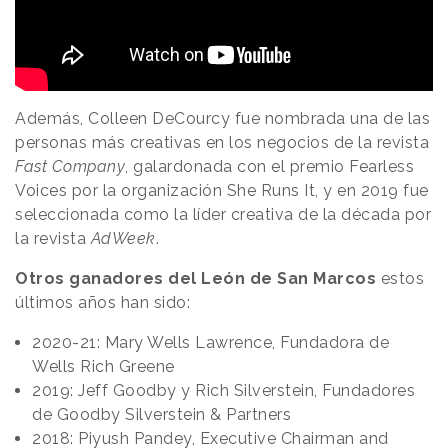
Además, Colleen DeCourcy fue nombrada una de las
personas más creativas en los negocios de la revista
Fast Company
, galardonada con el premio Fearless
Voices por la organización She Runs It, y en 2019 fue
seleccionada como la líder creativa de la década por
la revista
AdWeek
.
Otros ganadores del León de San Marcos
estos
últimos años han sido:
2020-21: Mary Wells Lawrence, Fundadora de
Wells Rich Greene
2019: Jeff Goodby y Rich Silverstein, Fundadores
de Goodby Silverstein & Partners
2018: Piyush Pandey, Executive Chairman and