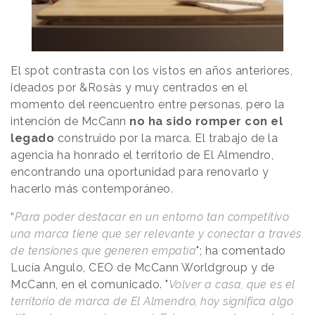
El spot contrasta con los vistos en años anteriores,
ideados por &Rosàs y muy centrados en el
momento del reencuentro entre personas, pero la
intención de McCann
no ha sido romper con el
legado
construido por la marca. El trabajo de la
agencia ha honrado el territorio de El Almendro,
encontrando una oportunidad para renovarlo y
hacerlo más contemporáneo.
“
Para poder destacar en un entorno tan competitivo
una marca tiene que ser relevante y conectar a través
de tensiones que generen empatía
"; ha comentado
Lucía Angulo, CEO de McCann Worldgroup y de
McCann, en el comunicado. "
Volver a casa, que es el
territorio de marca de El Almendro, hoy significa algo