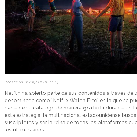
Redacción
01/09/2020 · 11:19
Netflix
ha abierto parte de sus contenidos a través de l
denominada como "Netflix Watch Free" en la que se p
parte de su catálogo de manera
gratuita
durante un t
esta estrategia, la multinacional estadounidense busca
suscriptores y ser la reina de todas las plataformas qu
los últimos años.