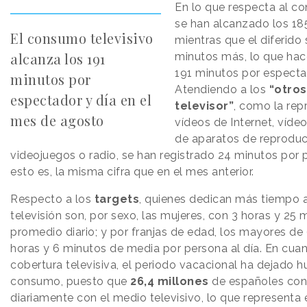
En lo que respecta al co
se han alcanzado los 18
El consumo televisivo
mientras que el diferido
alcanza los 191
minutos más, lo que hac
191 minutos por espectad
minutos por
Atendiendo a los
“otros
espectador y día en el
televisor”
, como la rep
mes de agosto
vídeos de Internet, víd
de aparatos de reproduc
videojuegos o radio, se han registrado 24 minutos por p
esto es, la misma cifra que en el mes anterior.
Respecto a los
targets
, quienes dedican más tiempo al
televisión son, por sexo, las mujeres, con 3 horas y 25 
promedio diario; y por franjas de edad, los mayores de
horas y 6 minutos de media por persona al día. En cuan
cobertura televisiva, el periodo vacacional ha dejado hu
consumo, puesto que
26,4 millones
de españoles con
diariamente con el medio televisivo, lo que representa 