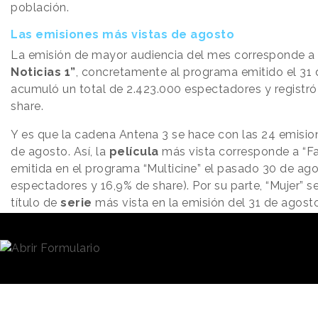
población.
Las emisiones más vistas de agosto
La emisión de mayor audiencia del mes corresponde a
Noticias 1”
, concretamente al programa emitido el 31 
acumuló un total de 2.423.000 espectadores y registró 
share.
Y es que la cadena Antena 3 se hace con las 24 emisio
de agosto. Así, la
película
más vista corresponde a “Fa
emitida en el programa “Multicine” el pasado 30 de ago
espectadores y 16,9% de share). Por su parte, “Mujer” se
título de
serie
más vista en la emisión del 31 de agosto
espectadores y 16% de share).
En lo que respecta a la
audiencia social
, se han regis
millones de tuits sobre programas de televisión. El ran
cadenas por número de tuits está encabezado por Meg
total), Telecinco (18,7% del total) y Antena 3 (14,4% del 