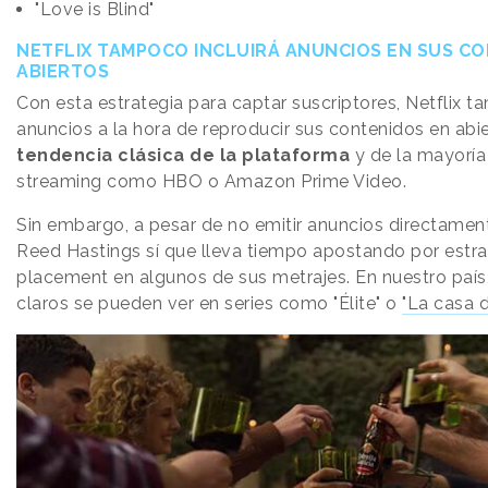
"Love is Blind"
NETFLIX TAMPOCO INCLUIRÁ ANUNCIOS EN SUS C
ABIERTOS
Con esta estrategia para captar suscriptores, Netflix 
anuncios a la hora de reproducir sus contenidos en abie
tendencia clásica de la plataforma
y de la mayoría 
streaming como HBO o Amazon Prime Video.
Sin embargo, a pesar de no emitir anuncios directamen
Reed Hastings sí que lleva tiempo apostando por estr
placement en algunos de sus metrajes. En nuestro país
claros se pueden ver en series como "Élite" o
"La casa d