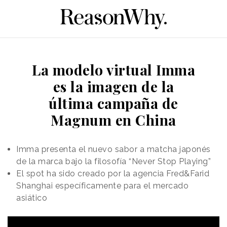
La modelo virtual Imma
es la imagen de la
última campaña de
Magnum en China
Imma presenta el nuevo sabor a matcha japonés
de la marca bajo la filosofía “Never Stop Playing”
El spot ha sido creado por la agencia Fred&Farid
Shanghai específicamente para el mercado
asiático