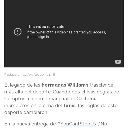
Redacción
01/09/2020 · 11:58
El legado de las
hermanas Williams
trasciende
más allá del deporte. Cuando dos chicas negras de
Compton, un barrio marginal de California,
irrumpieron en la cima del
tenis
, las reglas de este
deporte cambiaron.
En la nueva entrega de
#YouCantStopUs
(“No