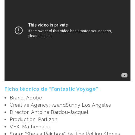
Ficha técnica de “Fantastic Voyage”
Brand: Adobe
Creative Agency: 72andSunny Los Angeles
Director: Antoine Bardou-Jacquet
Production: Partizan
VFX: Mathematic
Song: “She’s a Rainbow”, by The Rolling Stones