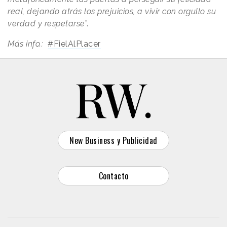
real, dejando atrás los prejuicios, a vivir con orgullo su
verdad y respetarse
”.
Más info.:
#FielAlPlacer
New Business y Publicidad
Contacto