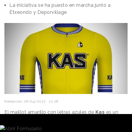
La iniciativa se ha puesto en marcha junto a
Etxeondo y Deporvillage
Redacción
06/04/2022 · 10:28
El maillot amarillo con letras azules de
Kas
es un
icono de la historia del
ciclismo
, deporte al que la
marca propiedad de PepsiCo lleva vinculada más de