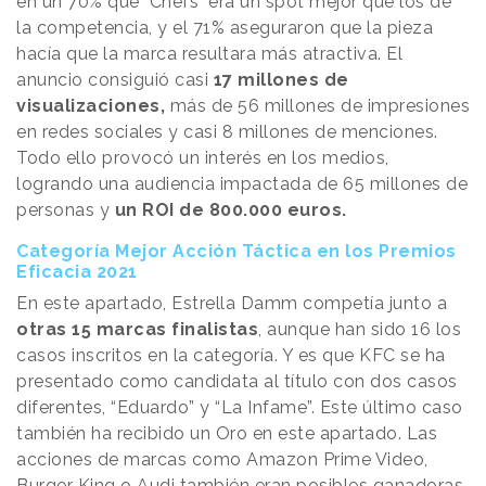
en un 70% que "Chefs" era un spot mejor que los de
la competencia, y el 71% aseguraron que la pieza
hacía que la marca resultara más atractiva. El
anuncio consiguió casi
17 millones de
visualizaciones,
más de 56 millones de impresiones
en redes sociales y casi 8 millones de menciones.
Todo ello provocó un interés en los medios,
logrando una audiencia impactada de 65 millones de
personas y
un ROI de 800.000 euros.
Categoría Mejor Acción Táctica en los Premios
Eficacia 2021
En este apartado, Estrella Damm competía junto a
otras 15 marcas finalistas
, aunque han sido 16 los
casos inscritos en la categoría. Y es que KFC se ha
presentado como candidata al título con dos casos
diferentes, “Eduardo” y “La Infame”. Este último caso
también ha recibido un Oro en este apartado. Las
acciones de marcas como Amazon Prime Video,
Burger King o Audi también eran posibles ganadoras