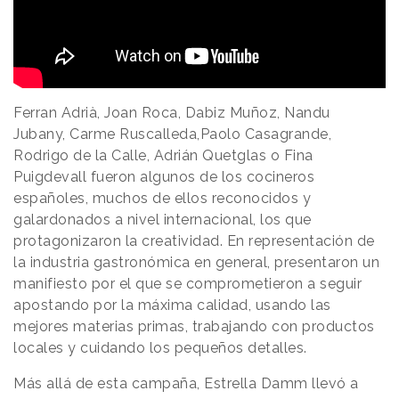
Ferran Adrià, Joan Roca, Dabiz Muñoz, Nandu
Jubany, Carme Ruscalleda,Paolo Casagrande,
Rodrigo de la Calle, Adrián Quetglas o Fina
Puigdevall fueron algunos de los cocineros
españoles, muchos de ellos reconocidos y
galardonados a nivel internacional, los que
protagonizaron la creatividad. En representación de
la industria gastronómica en general, presentaron un
manifiesto por el que se comprometieron a seguir
apostando por la máxima calidad, usando las
mejores materias primas, trabajando con productos
locales y cuidando los pequeños detalles.
Más allá de esta campaña, Estrella Damm llevó a