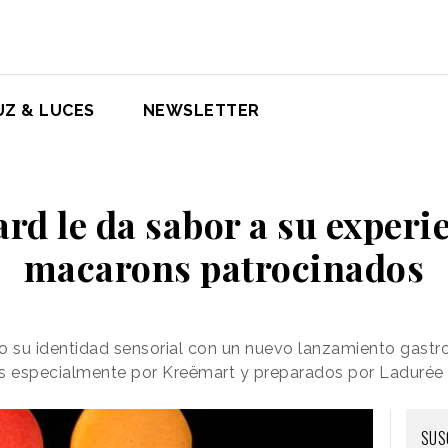
UZ & LUCES
NEWSLETTER
rd le da sabor a su experi
macarons patrocinados
 su identidad sensorial con un nuevo lanzamiento gast
s especialmente por Kreëmart y preparados por Ladurée
SUS