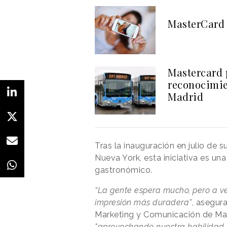
MasterCard 
Mastercard 
reconocimie
Madrid
Tras la inauguración en julio de s
Nueva York, esta iniciativa es u
gastronómico.
“La gente espera mucho, pero a v
impresión más duradera”
, asegur
Marketing y Comunicación de Mas
"aprovechando nuestra habilidad p