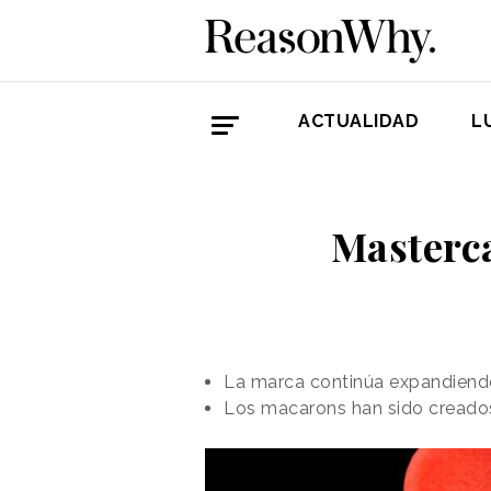
ACTUALIDAD
L
Masterca
La marca continúa expandiendo
Los macarons han sido creado