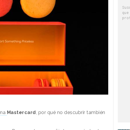
Sus
que
pro
ena
Mastercard
, por qué no descubrir también