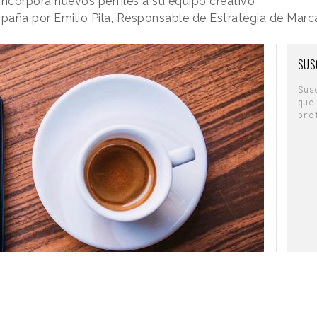
incorpora nuevos perfiles a su equipo creativo
 España por Emilio Pila, Responsable de Estrategia de Mar
SUS
Sus
que
pro