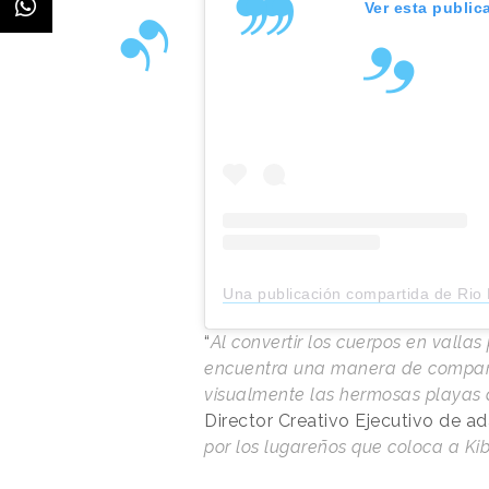
Ver esta public
Una publicación compartida de Rio Para 2
“
Al convertir los cuerpos en valla
encuentra una manera de comparti
visualmente las hermosas playas 
Director Creativo Ejecutivo de 
por los lugareños que coloca a Ki