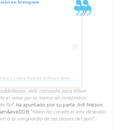
ación en Instagram
 | Aline Peixoto & Alvaro Neto (@riopara2)
s publicitarias, esta campaña para Kibon
r el amor por la marca sin contaminar
de Río
", ha apuntado, por su parte, Ant Nelson,
adam&eveDDB. "
Kibon ha creado el arte deseado
bon a la vanguardia de las playas del país
”.