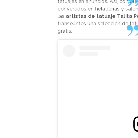
tatuajes en anuncios. Así, con pu
convertidos en heladerías y salo
las
artistas de tatuaje Talita P
transeúntes una selección de tat
gratis.