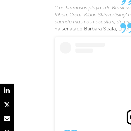
“
Las hermosas playas de Brasil s
Kibon. Crear 'Kibon Skinvertising'
cuando más nos necesitan, de una
ha señalado Barbara Scala, Líder