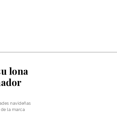
u lona
nador
dades navideñas
m de la marca